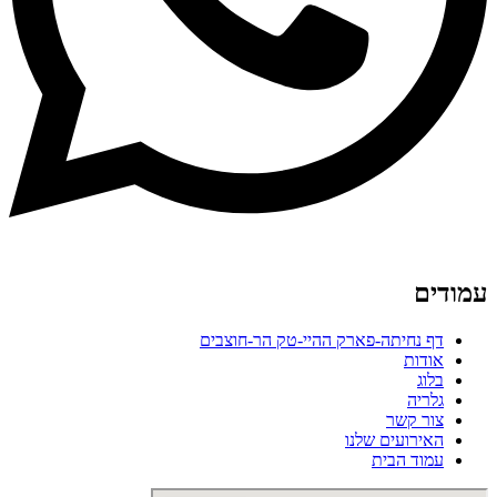
עמודים
דף נחיתה-פארק ההיי-טק הר-חוצבים
אודות
בלוג
גלריה
צור קשר
האירועים שלנו
עמוד הבית